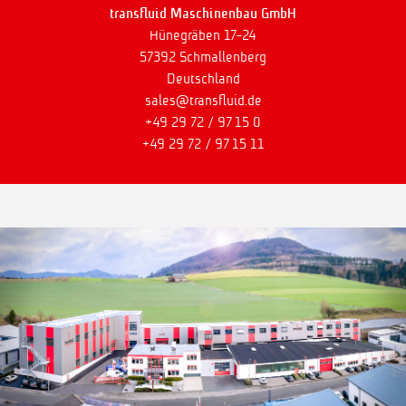
transfluid Maschinenbau GmbH
Hünegräben 17-24
57392 Schmallenberg
Deutschland
sales@transfluid.de
+49 29 72 / 97 15 0
+49 29 72 / 97 15 11