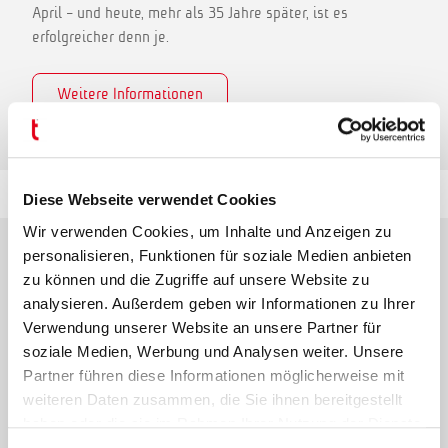
April - und heute, mehr als 35 Jahre später, ist es
erfolgreicher denn je.
Weitere Informationen
Diese Webseite verwendet Cookies
Wir verwenden Cookies, um Inhalte und Anzeigen zu
personalisieren, Funktionen für soziale Medien anbieten
Industriepartner
rund um den
zu können und die Zugriffe auf unsere Website zu
Globus
analysieren. Außerdem geben wir Informationen zu Ihrer
Verwendung unserer Website an unsere Partner für
soziale Medien, Werbung und Analysen weiter. Unsere
transfluid ist ein international bevorzugter Partner für die
Partner führen diese Informationen möglicherweise mit
Herstellung von Rohrbearbeitungs- und Biegemaschinen.
weiteren Daten zusammen, die Sie ihnen bereitgestellt
Seit der Unternehmensgründung im Jahr 1988 entwickeln
haben oder die sie im Rahmen Ihrer Nutzung der Dienste
wir unsere Rohrbearbeitungstechnologien kundenorientiert
gesammelt haben.