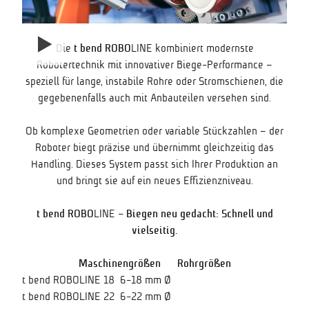
Die
t bend ROBO
LINE kombiniert modernste
Robotertechnik mit innovativer Biege-Performance –
speziell für lange, instabile Rohre oder Stromschienen, die
gegebenenfalls auch mit Anbauteilen versehen sind.
Ob komplexe Geometrien oder variable Stückzahlen – der
Roboter biegt präzise und übernimmt gleichzeitig das
Handling. Dieses System passt sich Ihrer Produktion an
und bringt sie auf ein neues Effizienzniveau.
t bend ROBO
LINE
– Biegen neu gedacht: Schnell und
vielseitig.
Maschinengrößen Rohrgrößen
t bend ROBOLINE 18
6-18 mm Ø
t bend ROBOLINE 22
6-22 mm Ø