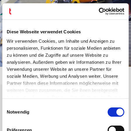
Diese Webseite verwendet Cookies
Wir verwenden Cookies, um Inhalte und Anzeigen zu
personalisieren, Funktionen für soziale Medien anbieten
zu können und die Zugriffe auf unsere Website zu
analysieren. Außerdem geben wir Informationen zu Ihrer
Verwendung unserer Website an unsere Partner für
Stabil und prozesssicher
soziale Medien, Werbung und Analysen weiter. Unsere
Da die Biegeköpfe auf diese Weise auch mit mehreren
Partner führen diese Informationen möglicherweise mit
Ebenen versehen werden können, ist es möglich,
weiteren Daten zusammen, die Sie ihnen bereitgestellt
unterschiedliche Rohrdurchmesser ohne Werkzeugwechsel
haben oder die sie im Rahmen Ihrer Nutzung der Dienste
zu verarbeiten.
gesammelt haben.
Einwilligungsauswahl
Notwendig
Der Vorteil eines solchen Roboter-Biegesystems liegt auf
der Hand: Lange Rohre können ohne größere Vibrationen
Präferenzen
automatisch gebogen werden, und die