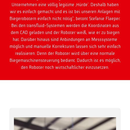
Unternehmen eine völlig legitime ‚Hürde‘. Deshalb haben
wir es einfach gemacht und es ist bei unseren Anlagen mit
Biegerobotern einfach nicht nötig“, betont Stefanie Flaeper.
Bei den transfluid-Systemen werden die Koordinaten aus
dem CAD geladen und der Roboter weiß, wie er zu biegen
hat. Darüber hinaus sind Anbindungen an Messsysteme
möglich und manuelle Korrekturen lassen sich sehr einfach
realisieren. Denn der Roboter wird über eine normale
Biegemaschinensteuerung bedient. Dadurch ist es möglich,
den Roboter noch wirtschaftlicher einzusetzen.