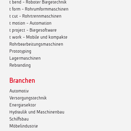
t bend - Roboter Biegetechnik
t form - Rohrumformmaschinen
t cut - Rohrtrennmaschinen
t motion - Automation
t project - Biegesoftware
t work - Mobile und kompakte
Rohrbearbeitungsmaschinen
Prototyping
Lagermaschinen
Rebranding
Branchen
Automotiv
Versorgungstechnik
Energiesektor
Hydraulik und Maschinenbau
Schiffsbau
Möbelindustrie