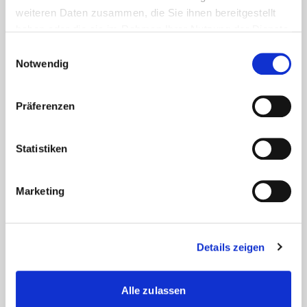
weiteren Daten zusammen, die Sie ihnen bereitgestellt
haben oder die sie im Rahmen Ihrer Nutzung der Dienste
gesammelt haben.
Einwilligungsauswahl
Notwendig
Präferenzen
Statistiken
Lösungen
Marketing
t bend - CNC-Rohrbiegemaschinen
t bend - Roboter Biegetechnik
t form - Rohrumformmaschinen
Details zeigen
t cut - Rohrtrennmaschinen
t motion - Automation
t project - Biegesoftware
Alle zulassen
t work - Mobile und kompakte