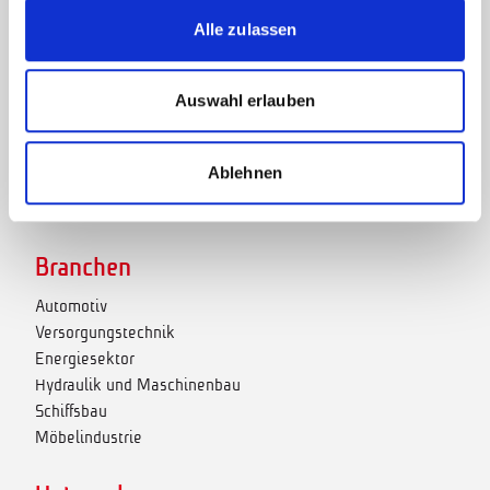
t cut - Rohrtrennmaschinen
Alle zulassen
t motion - Automation
t project - Biegesoftware
Auswahl erlauben
t work - Mobile und kompakte
Rohrbearbeitungsmaschinen
Prototyping
Ablehnen
Lagermaschinen
Rebranding
Branchen
Automotiv
Versorgungstechnik
Energiesektor
Hydraulik und Maschinenbau
Schiffsbau
Möbelindustrie