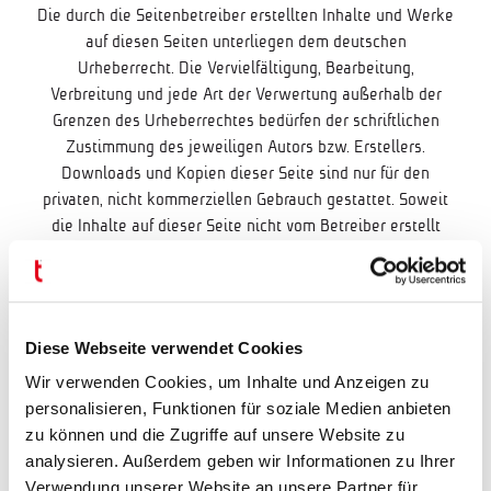
Die durch die Seitenbetreiber erstellten Inhalte und Werke
auf diesen Seiten unterliegen dem deutschen
Urheberrecht. Die Vervielfältigung, Bearbeitung,
Verbreitung und jede Art der Verwertung außerhalb der
Grenzen des Urheberrechtes bedürfen der schriftlichen
Zustimmung des jeweiligen Autors bzw. Erstellers.
Downloads und Kopien dieser Seite sind nur für den
privaten, nicht kommerziellen Gebrauch gestattet. Soweit
die Inhalte auf dieser Seite nicht vom Betreiber erstellt
wurden, werden die Urheberrechte Dritter beachtet.
Insbesondere werden Inhalte Dritter als solche
gekennzeichnet. Sollten Sie trotzdem auf eine
Urheberrechtsverletzung aufmerksam werden, bitten wir
Diese Webseite verwendet Cookies
um einen entsprechenden Hinweis. Bei Bekanntwerden
von Rechtsverletzungen werden wir derartige Inhalte
Wir verwenden Cookies, um Inhalte und Anzeigen zu
umgehend entfernen.
personalisieren, Funktionen für soziale Medien anbieten
zu können und die Zugriffe auf unsere Website zu
Entwicklung, Webdesign, Programmierung und
analysieren. Außerdem geben wir Informationen zu Ihrer
Realisation:
Verwendung unserer Website an unsere Partner für