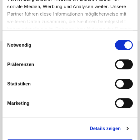
Digitalagentur Netzlabor GmbH
soziale Medien, Werbung und Analysen weiter. Unsere
Lichtstr. 45
Partner führen diese Informationen möglicherweise mit
50825 Köln
weiteren Daten zusammen, die Sie ihnen bereitgestellt
haben oder die sie im Rahmen Ihrer Nutzung der Dienste
gesammelt haben.
Einwilligungsauswahl
Notwendig
Präferenzen
Statistiken
Marketing
Lösungen
t bend - CNC-Rohrbiegemaschinen
Details zeigen
t bend - Roboter Biegetechnik
t form - Rohrumformmaschinen