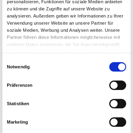
personalisieren, Funktionen für soziale Medien anbieten
zu können und die Zugriffe auf unsere Website zu
analysieren. Außerdem geben wir Informationen zu Ihrer
Verwendung unserer Website an unsere Partner für
soziale Medien, Werbung und Analysen weiter. Unsere
Partner führen diese Informationen möglicherweise mit
weiteren Daten zusammen, die Sie ihnen bereitgestellt
haben oder die sie im Rahmen Ihrer Nutzung der Dienste
gesammelt haben.
Einwilligungsauswahl
Notwendig
Präferenzen
02/05/2025
Stromschienen & Vollmaterial
Statistiken
Den Energiefluss formen. Die Biegemaschinen von
transfluid sind für ihre Leistung beim Biegen von Rohren
bekannt, können aber auch zum Biegen von…
Marketing