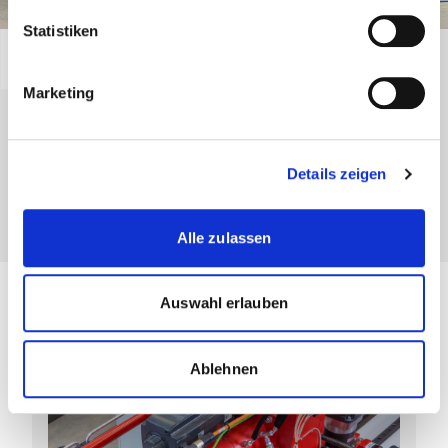
Statistiken
Effizient, sicher und zukunftsorientiert.
Ob großdimensionierte Rohre oder filigrane Bauteile: Die
t
Marketing
bend POWER
LINE beherrscht Rohrdurchmesser von 6 bis
330 mm mit souveräner Stabilität. Dank digitaler
Steuerung, schneller Rüstvorgänge und optionaler
Details zeigen
Softwareanbindung starten Sie direkt in die automatisierte
Fertigung.
Alle zulassen
Auswahl erlauben
Ablehnen