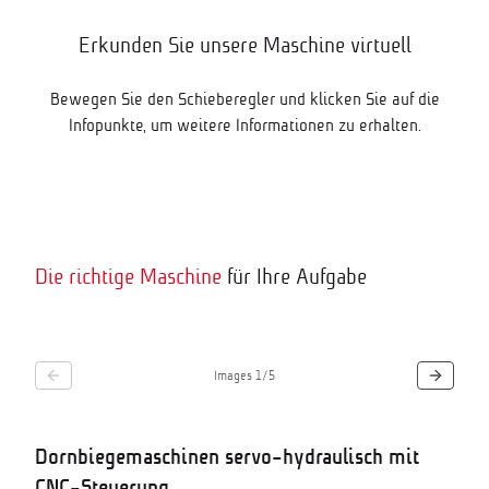
Erkunden Sie unsere Maschine virtuell
Bewegen Sie den Schieberegler und klicken Sie auf die
Infopunkte, um weitere Informationen zu erhalten.
Move slider to change the view
Click on the displayed touchpoints (+) for
further product information.
Start
Die richtige Maschine
für Ihre Aufgabe
Produkt Video
Images
1
/
5
Dornbiegemaschinen servo-hydraulisch mit
CNC-Steuerung