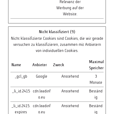
Relevanz der
Werbung auf der
Website.
Nicht klassifiziert (9)
Nicht klassifizierte Cookies sind Cookies, die wir gerade
versuchen zu klassifizieren, zusammen mit Anbietern
von individuellen Cookies.
Maximale
Name
Anbieter
Zweck
Speicherdauer
_gcl_gb
Google
Anstehend
3
Monate
_li_id.2415
cdn.leadinf
Anstehend
Beständ
o.eu
ig
_li_id.2415.
cdn.leadinf
Anstehend
Beständ
expires
o.eu
ig