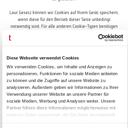
Laut Gesetz können wir Cookies auf Ihrem Gerät speichern,
wenn diese für den Betrieb dieser Seite unbedingt
notwendig sind. Für alle anderen Cookie-Typen benötigen
wir Ihre Erlaubnis.
Diese Seite verwendet unterschiedliche Cookie-Typen.
Einige Cookies werden von Drittparteien platziert, die auf
Diese Webseite verwendet Cookies
unseren Seiten erscheinen.
Wir verwenden Cookies, um Inhalte und Anzeigen zu
Sie können Ihre Einwilligung jederzeit von der Cookie-
personalisieren, Funktionen für soziale Medien anbieten
Erklärung auf unserer Website ändern oder widerrufen.
zu können und die Zugriffe auf unsere Website zu
analysieren. Außerdem geben wir Informationen zu Ihrer
Erfahren Sie in unserer Datenschutzrichtlinie mehr darüber,
Verwendung unserer Website an unsere Partner für
wer wir sind, wie Sie uns kontaktieren können und wie wir
soziale Medien, Werbung und Analysen weiter. Unsere
personenbezogene Daten verarbeiten.
Partner führen diese Informationen möglicherweise mit
weiteren Daten zusammen, die Sie ihnen bereitgestellt
Bitte geben Sie Ihre Einwilligungs-ID und das Datum an,
haben oder die sie im Rahmen Ihrer Nutzung der Dienste