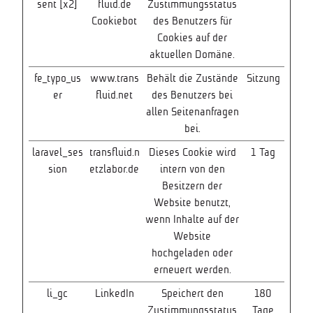
sent [x2]
fluid.de
Zustimmungsstatus
Cookiebot
des Benutzers für
Cookies auf der
aktuellen Domäne.
fe_typo_us
www.trans
Behält die Zustände
Sitzung
er
fluid.net
des Benutzers bei
allen Seitenanfragen
bei.
laravel_ses
transfluid.n
Dieses Cookie wird
1 Tag
sion
etzlabor.de
intern von den
Besitzern der
Website benutzt,
wenn Inhalte auf der
Website
hochgeladen oder
erneuert werden.
li_gc
LinkedIn
Speichert den
180
Zustimmungsstatus
Tage