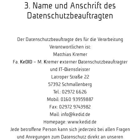
3. Name und Anschrift des
Datenschutzbeauftragten
Der Datenschutzbeauftragte des für die Verarbeitung
Verantwortlichen ist:
Matthias Kremer
Fa.
KeDID
– M.
K
remer
e
xterner
D
atenschutzbeauftragter
und
I
T-
D
ienstleister
Latroper Straße 22
57392 Schmallenberg
Tel.: 02972 6626
Mobil: 0160 93959887
Fax: 02972 9743982
Mail:
info@kedid.de
Homepage:
www.kedid.de
Jede betroffene Person kann sich jederzeit bei allen Fragen
und Anregungen zum Datenschutz direkt an unseren